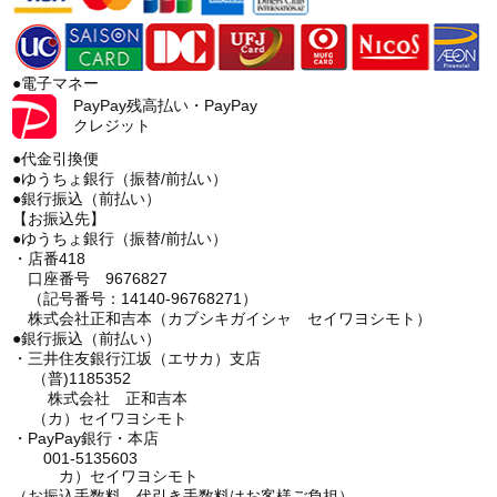
●電子マネー
PayPay残高払い・PayPay
クレジット
●代金引換便
●ゆうちょ銀行（振替/前払い）
●銀行振込（前払い）
【お振込先】
●ゆうちょ銀行（振替/前払い）
・店番418
口座番号 9676827
（記号番号：14140-96768271）
株式会社正和吉本（カブシキガイシャ セイワヨシモト）
●銀行振込（前払い）
・三井住友銀行江坂（エサカ）支店
（普)1185352
株式会社 正和吉本
（カ）セイワヨシモト
・PayPay銀行・本店
001-5135603
カ）セイワヨシモト
（お振込手数料、代引き手数料はお客様ご負担）