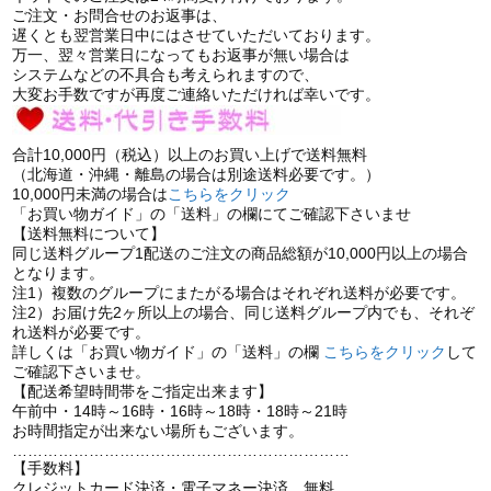
ご注文・お問合せのお返事は、
遅くとも翌営業日中にはさせていただいております。
万一、翌々営業日になってもお返事が無い場合は
システムなどの不具合も考えられますので、
大変お手数ですが再度ご連絡いただければ幸いです。
合計10,000円（税込）以上のお買い上げで送料無料
（北海道・沖縄・離島の場合は別途送料必要です。）
10,000円未満の場合は
こちらをクリック
「お買い物ガイド」の「送料」の欄にてご確認下さいませ
【送料無料について】
同じ送料グループ1配送のご注文の商品総額が10,000円以上の場合
となります。
注1）複数のグループにまたがる場合はそれぞれ送料が必要です。
注2）お届け先2ヶ所以上の場合、同じ送料グループ内でも、それぞ
れ送料が必要です。
詳しくは「お買い物ガイド」の「送料」の欄
こちらをクリック
して
ご確認下さいませ。
【配送希望時間帯をご指定出来ます】
午前中・14時～16時・16時～18時・18時～21時
お時間指定が出来ない場所もございます。
…………………………………………………………
【手数料】
クレジットカード決済・電子マネー決済 無料