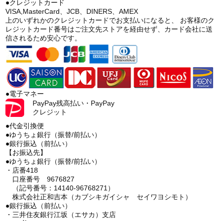
●クレジットカード
VISA,MasterCard、JCB、DINERS、AMEX
上のいずれかのクレジットカードでお支払いになると、 お客様のク
レジットカード番号はご注文先ストアを経由せず、カード会社に送
信されるため安心です。
●電子マネー
PayPay残高払い・PayPay
クレジット
●代金引換便
●ゆうちょ銀行（振替/前払い）
●銀行振込（前払い）
【お振込先】
●ゆうちょ銀行（振替/前払い）
・店番418
口座番号 9676827
（記号番号：14140-96768271）
株式会社正和吉本（カブシキガイシャ セイワヨシモト）
●銀行振込（前払い）
・三井住友銀行江坂（エサカ）支店