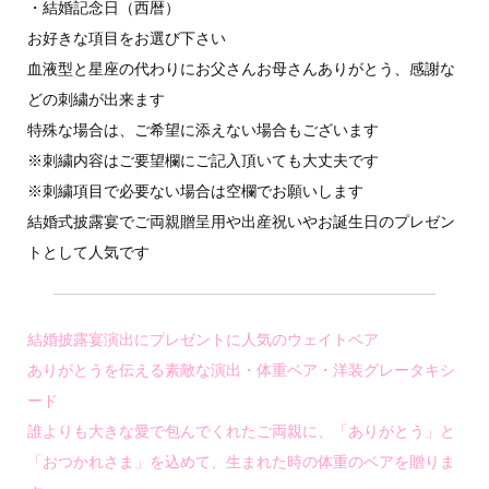
・結婚記念日（西暦）
お好きな項目をお選び下さい
血液型と星座の代わりにお父さんお母さんありがとう、感謝な
どの刺繍が出来ます
特殊な場合は、ご希望に添えない場合もございます
※刺繍内容はご要望欄にご記入頂いても大丈夫です
※刺繍項目で必要ない場合は空欄でお願いします
結婚式披露宴でご両親贈呈用や出産祝いやお誕生日のプレゼン
トとして人気です
結婚披露宴演出にプレゼントに人気のウェイトベア
ありがとうを伝える素敵な演出・体重ベア・洋装グレータキシ
ード
誰よりも大きな愛で包んでくれたご両親に、「ありがとう」と
「おつかれさま」を込めて、生まれた時の体重のベアを贈りま