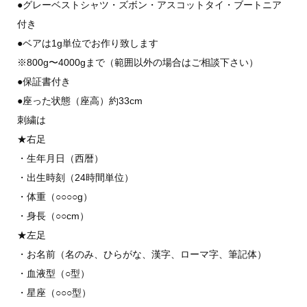
●グレーベストシャツ・ズボン・アスコットタイ・ブートニア
付き
●ベアは1g単位でお作り致します
※800g〜4000gまで（範囲以外の場合はご相談下さい）
●保証書付き
●座った状態（座高）約33cm
刺繍は
★右足
・生年月日（西暦）
・出生時刻（24時間単位）
・体重（○○○○g）
・身長（○○cm）
★左足
・お名前（名のみ、ひらがな、漢字、ローマ字、筆記体）
・血液型（○型）
・星座（○○○型）