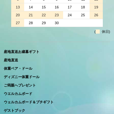
13
14
15
16
17
18
19
20
21
22
23
24
25
26
27
28
29
30
(
休日)
産地直送お歳暮ギフト
産地直送
体重ベア・ドール
ディズニー体重ドール
ご両親へプレゼント
ウエルカムボード
ウェルカムボード＆プチギフト
ゲストブック