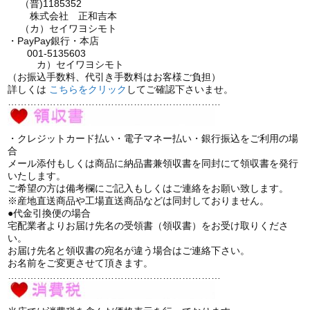
（普)1185352
株式会社 正和吉本
（カ）セイワヨシモト
・PayPay銀行・本店
001-5135603
カ）セイワヨシモト
（お振込手数料、代引き手数料はお客様ご負担）
詳しくは
こちら
をクリック
してご確認下さいませ。
…………………………………………………………
・クレジットカード払い・電子マネー払い・銀行振込をご利用の場
合
メール添付もしくは商品に納品書兼領収書を同封にて領収書を発行
いたします。
ご希望の方は備考欄にご記入もしくはご連絡をお願い致します。
※産地直送商品や工場直送商品などは同封しておりません。
●代金引換便の場合
宅配業者よりお届け先名の受領書（領収書）をお受け取りくださ
い。
お届け先名と領収書の宛名が違う場合はご連絡下さい。
お名前をご変更させて頂きます。
…………………………………………………………