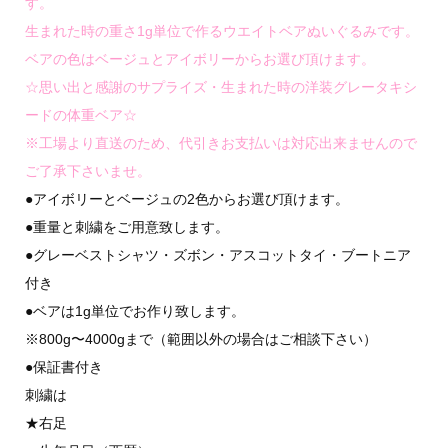
す。
生まれた時の重さ1g単位で作るウエイトベアぬいぐるみです。
ベアの色はベージュとアイボリーからお選び頂けます。
☆思い出と感謝のサプライズ・生まれた時の洋装グレータキシ
ードの体重ベア☆
※工場より直送のため、代引きお支払いは対応出来ませんので
ご了承下さいませ。
●アイボリーとベージュの2色からお選び頂けます。
●重量と刺繍をご用意致します。
●グレーベストシャツ・ズボン・アスコットタイ・ブートニア
付き
●ベアは1g単位でお作り致します。
※800g〜4000gまで（範囲以外の場合はご相談下さい）
●保証書付き
刺繍は
★右足