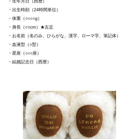
・生年月日（西暦）
・出生時刻（24時間単位）
・体重（○○○○g）
・身長（○○cm）★左足
・お名前（名のみ、ひらがな、漢字、ローマ字、筆記体）
・血液型（○型）
・星座（○○○座）
・結婚記念日（西暦）