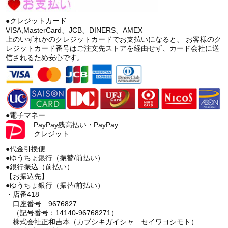
●クレジットカード
VISA,MasterCard、JCB、DINERS、AMEX
上のいずれかのクレジットカードでお支払いになると、 お客様のク
レジットカード番号はご注文先ストアを経由せず、カード会社に送
信されるため安心です。
●電子マネー
PayPay残高払い・PayPay
クレジット
●代金引換便
●ゆうちょ銀行（振替/前払い）
●銀行振込（前払い）
【お振込先】
●ゆうちょ銀行（振替/前払い）
・店番418
口座番号 9676827
（記号番号：14140-96768271）
株式会社正和吉本（カブシキガイシャ セイワヨシモト）