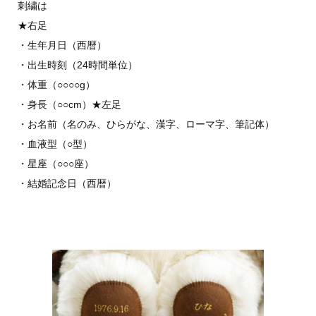
刺繍は
★右足
・生年月日（西暦）
・出生時刻（24時間単位）
・体重（○○○○g）
・身長（○○cm）★左足
・お名前（名のみ、ひらがな、漢字、ローマ字、筆記体）
・血液型（○型）
・星座（○○○座）
・結婚記念日（西暦）