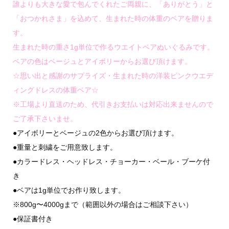
誰よりも大きな愛で包んでくれたご両親に、「ありがとう」と
「おつかれさま」を込めて、生まれた時の体重のベアを贈りま
す。
生まれた時の重さ1g単位で作るウエイトベアぬいぐるみです。
ベアの色はベージュとアイボリーからお選び頂けます。
☆思い出と感謝のサプライズ・生まれた時の洋装ピンクウエデ
ィングドレスの体重ベア☆
※工場より直送のため、代引きお支払いは対応出来ませんので
ご了承下さいませ。
●アイボリーとベージュの2色からお選び頂けます。
●重量と刺繍をご用意致します。
●カラードレス・ヘッドレス・チョーカー・ベール・ブーケ付
き
●ベアは1g単位でお作り致します。
※800g〜4000gまで（範囲以外の場合はご相談下さい）
●保証書付き