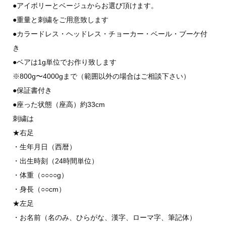
●アイボリーとベージュからお選び頂けます。
●重量と刺繍をご用意致します
●カラードレス・ヘッドレス・チョーカー・ベール・ブーケ付
き
●ベアは1g単位でお作り致します
※800g〜4000gまで（範囲以外の場合はご相談下さい）
●保証書付き
●座った状態（座高）約33cm
刺繍は
★右足
・生年月日（西暦）
・出生時刻（24時間単位）
・体重（○○○○g）
・身長（○○cm）
★左足
・お名前（名のみ、ひらがな、漢字、ローマ字、筆記体）