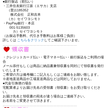
●銀行振込（前払い）
・三井住友銀行江坂（エサカ）支店
（普)1185352
株式会社 正和吉本
（カ）セイワヨシモト
・PayPay銀行・本店
001-5135603
カ）セイワヨシモト
（お振込手数料、代引き手数料はお客様ご負担）
詳しくは
こちら
をクリック
してご確認下さいませ。
…………………………………………………………
・クレジットカード払い・電子マネー払い・銀行振込をご利用の場
合
メール添付もしくは商品に納品書兼領収書を同封にて領収書を発行
いたします。
ご希望の方は備考欄にご記入もしくはご連絡をお願い致します。
※産地直送商品や工場直送商品などは同封しておりません。
●代金引換便の場合
宅配業者よりお届け先名の受領書（領収書）をお受け取りくださ
い。
お届け先名と領収書の宛名が違う場合はご連絡下さい。
お名前をご変更させて頂きます。
…………………………………………………………