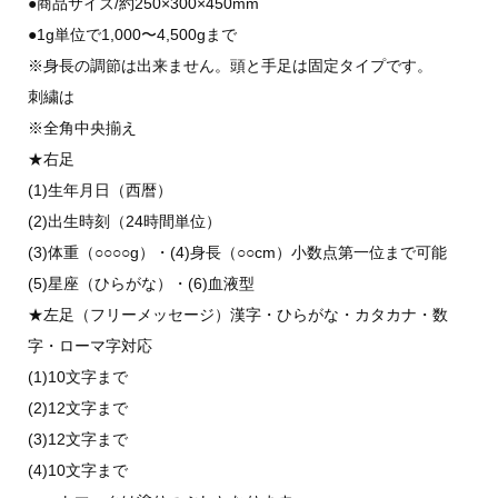
●商品サイズ/約250×300×450mm
●1g単位で1,000〜4,500gまで
※身長の調節は出来ません。頭と手足は固定タイプです。
刺繍は
※全角中央揃え
★右足
(1)生年月日（西暦）
(2)出生時刻（24時間単位）
(3)体重（○○○○g）・(4)身長（○○cm）小数点第一位まで可能
(5)星座（ひらがな）・(6)血液型
★左足（フリーメッセージ）漢字・ひらがな・カタカナ・数
字・ローマ字対応
(1)10文字まで
(2)12文字まで
(3)12文字まで
(4)10文字まで