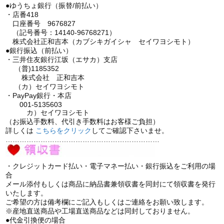
●ゆうちょ銀行（振替/前払い）
・店番418
口座番号 9676827
（記号番号：14140-96768271）
株式会社正和吉本（カブシキガイシャ セイワヨシモト）
●銀行振込（前払い）
・三井住友銀行江坂（エサカ）支店
（普)1185352
株式会社 正和吉本
（カ）セイワヨシモト
・PayPay銀行・本店
001-5135603
カ）セイワヨシモト
（お振込手数料、代引き手数料はお客様ご負担）
詳しくは
こちら
をクリック
してご確認下さいませ。
…………………………………………………………
・クレジットカード払い・電子マネー払い・銀行振込をご利用の場
合
メール添付もしくは商品に納品書兼領収書を同封にて領収書を発行
いたします。
ご希望の方は備考欄にご記入もしくはご連絡をお願い致します。
※産地直送商品や工場直送商品などは同封しておりません。
●代金引換便の場合