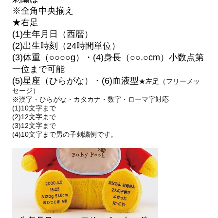
※全角中央揃え
★右足
(1)生年月日（西暦）
(2)出生時刻（24時間単位）
(3)体重（○○○○g）・(4)身長（○○.○cm）小数点第
一位まで可能
(5)星座（ひらがな）・(6)血液型
★左足（フリーメッ
セージ）
※漢字・ひらがな・カタカナ・数字・ローマ字対応
(1)10文字まで
(2)12文字まで
(3)12文字まで
(4)10文字まで男の子刺繍例です。