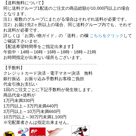
【送料無料について】
同じ送料グループ1配送のご注文の商品総額が10,000円以上の場合
となります。
注1）複数のグループにまたがる場合はそれぞれ送料が必要です。
注2）お届け先2ヶ所以上の場合、同じ送料グループ内でも、それぞ
れ送料が必要です。
詳しくは「お買い物ガイド」の「送料」の欄
こちらをクリック
して
ご確認下さいませ。
【配送希望時間帯をご指定出来ます】
午前中・14時～16時・16時～18時・18時～21時
お時間指定が出来ない場所もございます。
…………………………………………………………
【手数料】
クレジットカード決済・電子マネー決済 無料
銀行振込 お振り込み手数料お客様ご負担
代金引換お支払い
1回のご注文ごとに下記手数料が発生致します。
商品代金+送料が
1万円未満330円
1万円以上～3万円未満440円
3万円以上～10万円未満660円
10万円以上～30万円未満1,100円
※宅配業者さんは指定出来ません。