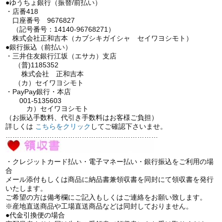
●ゆうちょ銀行（振替/前払い）
・店番418
口座番号 9676827
（記号番号：14140-96768271）
株式会社正和吉本（カブシキガイシャ セイワヨシモト）
●銀行振込（前払い）
・三井住友銀行江坂（エサカ）支店
（普)1185352
株式会社 正和吉本
（カ）セイワヨシモト
・PayPay銀行・本店
001-5135603
カ）セイワヨシモト
（お振込手数料、代引き手数料はお客様ご負担）
詳しくは
こちら
をクリック
してご確認下さいませ。
…………………………………………………………
・クレジットカード払い・電子マネー払い・銀行振込をご利用の場
合
メール添付もしくは商品に納品書兼領収書を同封にて領収書を発行
いたします。
ご希望の方は備考欄にご記入もしくはご連絡をお願い致します。
※産地直送商品や工場直送商品などは同封しておりません。
●代金引換便の場合