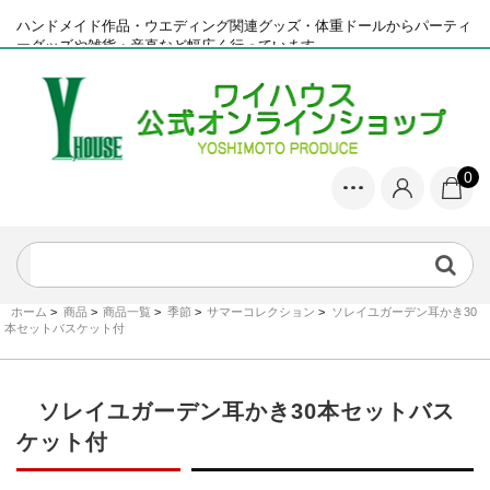
ハンドメイド作品・ウエディング関連グッズ・体重ドールからパーティ
ーグッズや雑貨・産直など幅広く行っています
0
ホーム
>
商品
>
商品一覧
>
季節
>
サマーコレクション
>
ソレイユガーデン耳かき30
本セットバスケット付
ソレイユガーデン耳かき30本セットバス
ケット付