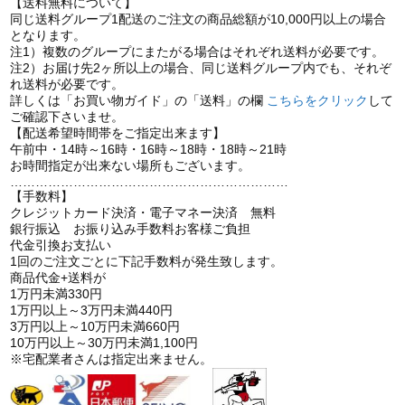
【送料無料について】
同じ送料グループ1配送のご注文の商品総額が10,000円以上の場合
となります。
注1）複数のグループにまたがる場合はそれぞれ送料が必要です。
注2）お届け先2ヶ所以上の場合、同じ送料グループ内でも、それぞ
れ送料が必要です。
詳しくは「お買い物ガイド」の「送料」の欄
こちらをクリック
して
ご確認下さいませ。
【配送希望時間帯をご指定出来ます】
午前中・14時～16時・16時～18時・18時～21時
お時間指定が出来ない場所もございます。
…………………………………………………………
【手数料】
クレジットカード決済・電子マネー決済 無料
銀行振込 お振り込み手数料お客様ご負担
代金引換お支払い
1回のご注文ごとに下記手数料が発生致します。
商品代金+送料が
1万円未満330円
1万円以上～3万円未満440円
3万円以上～10万円未満660円
10万円以上～30万円未満1,100円
※宅配業者さんは指定出来ません。