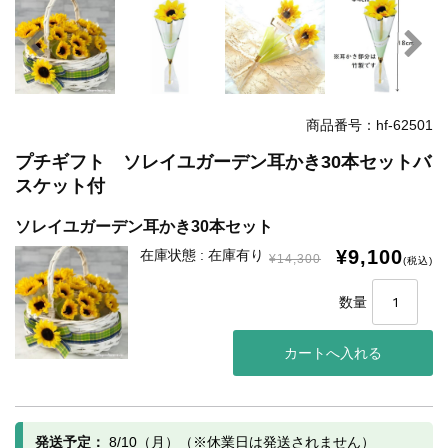
商品番号：hf-62501
プチギフト ソレイユガーデン耳かき30本セットバ
スケット付
ソレイユガーデン耳かき30本セット
¥9,100
在庫状態 : 在庫有り
¥14,300
(税込)
数量
発送予定：
8/10（月）（※休業日は発送されません）