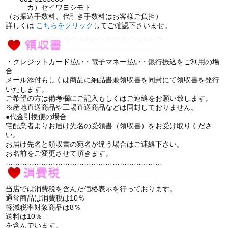
カ）セイワヨシモト
（お振込手数料、代引き手数料はお客様ご負担）
詳しくは
こちら
をクリック
してご確認下さいませ。
…………………………………………………………
・クレジットカード払い・電子マネー払い・銀行振込をご利用の場
合
メール添付もしくは商品に納品書兼領収書を同封にて領収書を発行
いたします。
ご希望の方は備考欄にご記入もしくはご連絡をお願い致します。
※産地直送商品や工場直送商品などは同封しておりません。
●代金引換便の場合
宅配業者よりお届け先名の受領書（領収書）をお受け取りくださ
い。
お届け先名と領収書の宛名が違う場合はご連絡下さい。
お名前をご変更させて頂きます。
…………………………………………………………
当店では消費税を含んだ価格表示を行っております。
通常商品は消費税は10％
軽減税率対象商品は8％
送料は10％
を含んでいます。