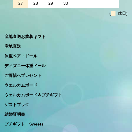
27
28
29
30
(
休日)
産地直送お歳暮ギフト
産地直送
体重ベア・ドール
ディズニー体重ドール
ご両親へプレゼント
ウエルカムボード
ウェルカムボード＆プチギフト
ゲストブック
結婚証明書
プチギフト Sweets