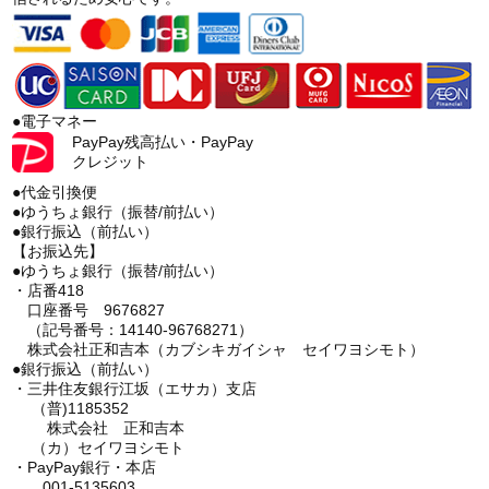
●電子マネー
PayPay残高払い・PayPay
クレジット
●代金引換便
●ゆうちょ銀行（振替/前払い）
●銀行振込（前払い）
【お振込先】
●ゆうちょ銀行（振替/前払い）
・店番418
口座番号 9676827
（記号番号：14140-96768271）
株式会社正和吉本（カブシキガイシャ セイワヨシモト）
●銀行振込（前払い）
・三井住友銀行江坂（エサカ）支店
（普)1185352
株式会社 正和吉本
（カ）セイワヨシモト
・PayPay銀行・本店
001-5135603