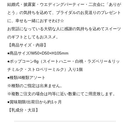
結婚式・披露宴・ウエディングパーティー・二次会に「ありが
とう」の気持ちを込めて、ブライダルのお見送りのプレゼント
に、幸せも一緒におすそわけ☆
お世話になっている大切な人に感謝の気持ちを込めてスイーツ
のギフトとしてもおススメ。
【商品サイズ・内容】
●商品サイズ/W50×D50×H105mm
●ポップコーン8g（スイートハニー・白桃・ラズベリー＆リッ
チミルク・ストロベリーミルク）入り1個
●種類/4種類アソート
※種類のご指定は出来ません。
※複数ご注文の場合は均等に近い数量にてご用意致します。
●賞味期限/出荷日から約1ヶ月
【乳成分・大豆】