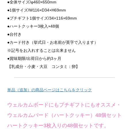
●全体サイズ/φ460×650mm
●1個サイズ/W116×D34×H69mm
●プチギフト1個サイズ/34×116×69mm
●ハートクッキー3枚入×48個
●台付き
●カード付き（挙式日・お名前が英字で入ります）
※記号をお入れすることは出来ません
●賞味期限/出荷日から約3ヶ月
【乳成分・小麦・大豆 コンタミ：卵】
単品（追加）の商品ページはこちらをクリック
ウェルカムボードにもプチギフトにもオススメ・
ウェルカムバード（ハートクッキー）48個セット
ハートクッキー3枚入りの48個セットです。