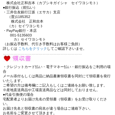
株式会社正和吉本（カブシキガイシャ セイワヨシモト）
●銀行振込（前払い）
・三井住友銀行江坂（エサカ）支店
（普)1185352
株式会社 正和吉本
（カ）セイワヨシモト
・PayPay銀行・本店
001-5135603
カ）セイワヨシモト
（お振込手数料、代引き手数料はお客様ご負担）
詳しくは
こちら
をクリック
してご確認下さいませ。
…………………………………………………………
・クレジットカード払い・電子マネー払い・銀行振込をご利用の場
合
メール添付もしくは商品に納品書兼領収書を同封にて領収書を発行
いたします。
ご希望の方は備考欄にご記入もしくはご連絡をお願い致します。
※産地直送商品や工場直送商品などは同封しておりません。
●代金引換便の場合
宅配業者よりお届け先名の受領書（領収書）をお受け取りくださ
い。
お届け先名と領収書の宛名が違う場合はご連絡下さい。
お名前をご変更させて頂きます。