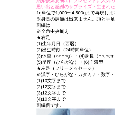
結婚披露宴演出にプレゼントに人気
思い出と感謝のサプライズ・生まれ
1g単位で1,000〜4,500gまで再現し
※身長の調節は出来ません。頭と手
刺繍は
※全角中央揃え
★右足
(1)生年月日（西暦）
(2)出生時刻（24時間単位）
(3)体重（○○○○g）・(4)身長（○○
(5)星座（ひらがな）・(6)血液型
★左足（フリーメッセージ）
※漢字・ひらがな・カタカナ・数字
(1)10文字まで
(2)12文字まで
(3)12文字まで
(4)10文字まで
刺繍例です。