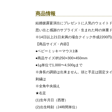
商品情報
結婚披露宴演出にプレゼントに人気のウェイト
思い出と感謝のサプライズ・生まれた時の体重
※14日以上21日未満の場合クイック作成2200
【商品サイズ・内容】
●ベビーミッキーマウス1体
●商品サイズ/約250×300×450mm
●1g単位で1,000〜4,500gまで
※身長の調節は出来ません。頭と手足は固定タ
刺繍は
※全角中央揃え
★右足
(1)生年月日（西暦）
(2)出生時刻（24時間単位）