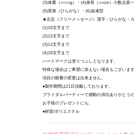
(3)体重（○○○○g）・(4)身長（○○cm）小数点
(5)星座（ひらがな）・(6)血液型
★左足（フリーメッセージ）漢字・ひらがな・
(1)10文字まで
(2)12文字まで
(3)12文字まで
(4)10文字まで
ハートマークは塗りつぶしとなります。
特殊な場合はご希望に添えない場合もございま
項目の順番の変更は出来ません。
●製作期間は21日頂戴しております。
ブライダルパーティーで感動の演出ありがとう
お子様のプレゼントにも。
●材質/ポリエステル