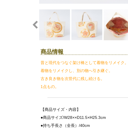
商品情報
昔と現代をつなぐ架け橋として着物をリメイク
着物をリメイクし、別の物へ引き継ぐ。
古き良き物を次世代に残し続ける。
1点もの。
【商品サイズ・内容】
●商品サイズ/W28××D11.5×H25.3cm
●持ち手長さ（全長）/40cm