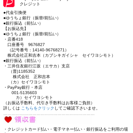
クレジット
●代金引換便
●ゆうちょ銀行（振替/前払い）
●銀行振込（前払い）
【お振込先】
●ゆうちょ銀行（振替/前払い）
・店番418
口座番号 9676827
（記号番号：14140-96768271）
株式会社正和吉本（カブシキガイシャ セイワヨシモト）
●銀行振込（前払い）
・三井住友銀行江坂（エサカ）支店
（普)1185352
株式会社 正和吉本
（カ）セイワヨシモト
・PayPay銀行・本店
001-5135603
カ）セイワヨシモト
（お振込手数料、代引き手数料はお客様ご負担）
詳しくは
こちら
をクリック
してご確認下さいませ。
…………………………………………………………
・クレジットカード払い・電子マネー払い・銀行振込をご利用の場