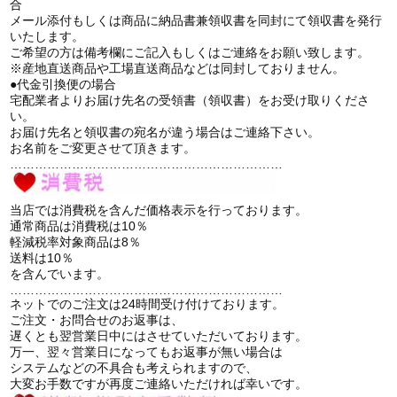
合
メール添付もしくは商品に納品書兼領収書を同封にて領収書を発行
いたします。
ご希望の方は備考欄にご記入もしくはご連絡をお願い致します。
※産地直送商品や工場直送商品などは同封しておりません。
●代金引換便の場合
宅配業者よりお届け先名の受領書（領収書）をお受け取りくださ
い。
お届け先名と領収書の宛名が違う場合はご連絡下さい。
お名前をご変更させて頂きます。
…………………………………………………………
当店では消費税を含んだ価格表示を行っております。
通常商品は消費税は10％
軽減税率対象商品は8％
送料は10％
を含んでいます。
…………………………………………………………
ネットでのご注文は24時間受け付けております。
ご注文・お問合せのお返事は、
遅くとも翌営業日中にはさせていただいております。
万一、翌々営業日になってもお返事が無い場合は
システムなどの不具合も考えられますので、
大変お手数ですが再度ご連絡いただければ幸いです。