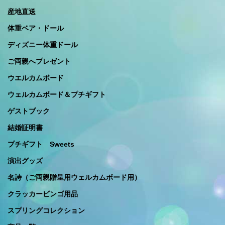
産地直送
体重ベア・ドール
ディズニー体重ドール
ご両親へプレゼント
ウエルカムボード
ウェルカムボード＆プチギフト
ゲストブック
結婚証明書
プチギフト Sweets
演出グッズ
名詩（ご両親贈呈用ウェルカムボード用）
クラッカービンゴ用品
スプリングコレクション