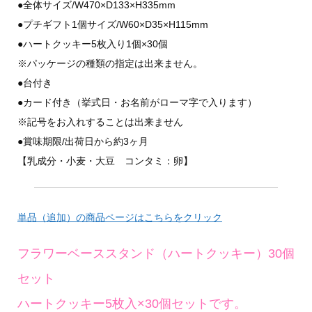
●全体サイズ/W470×D133×H335mm
●プチギフト1個サイズ/W60×D35×H115mm
●ハートクッキー5枚入り1個×30個
※パッケージの種類の指定は出来ません。
●台付き
●カード付き（挙式日・お名前がローマ字で入ります）
※記号をお入れすることは出来ません
●賞味期限/出荷日から約3ヶ月
【乳成分・小麦・大豆 コンタミ：卵】
単品（追加）の商品ページはこちらをクリック
フラワーベーススタンド（ハートクッキー）30個
セット
ハートクッキー5枚入×30個セットです。