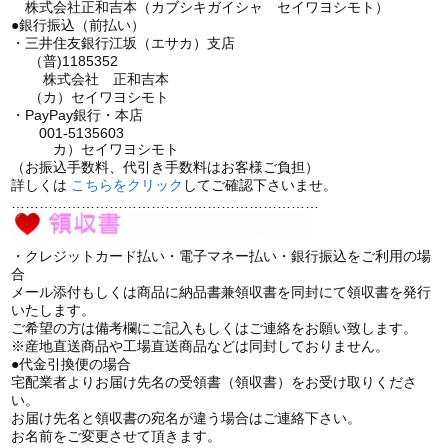
株式会社正和吉本（カブシキガイシャ セイワヨシモト）
●銀行振込（前払い）
・三井住友銀行江坂（エサカ）支店
（普)1185352
株式会社 正和吉本
（カ）セイワヨシモト
・PayPay銀行・本店
001-5135603
カ）セイワヨシモト
（お振込手数料、代引き手数料はお客様ご負担）
詳しくは
こちら
をクリック
してご確認下さいませ。
…………………………………………………………
・クレジットカード払い・電子マネー払い・銀行振込をご利用の場
合
メール添付もしくは商品に納品書兼領収書を同封にて領収書を発行
いたします。
ご希望の方は備考欄にご記入もしくはご連絡をお願い致します。
※産地直送商品や工場直送商品などは同封しておりません。
●代金引換便の場合
宅配業者よりお届け先名の受領書（領収書）をお受け取りくださ
い。
お届け先名と領収書の宛名が違う場合はご連絡下さい。
お名前をご変更させて頂きます。