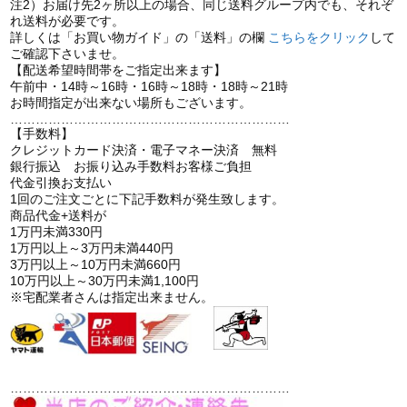
注2）お届け先2ヶ所以上の場合、同じ送料グループ内でも、それぞ
れ送料が必要です。
詳しくは「お買い物ガイド」の「送料」の欄
こちらをクリック
して
ご確認下さいませ。
【配送希望時間帯をご指定出来ます】
午前中・14時～16時・16時～18時・18時～21時
お時間指定が出来ない場所もございます。
…………………………………………………………
【手数料】
クレジットカード決済・電子マネー決済 無料
銀行振込 お振り込み手数料お客様ご負担
代金引換お支払い
1回のご注文ごとに下記手数料が発生致します。
商品代金+送料が
1万円未満330円
1万円以上～3万円未満440円
3万円以上～10万円未満660円
10万円以上～30万円未満1,100円
※宅配業者さんは指定出来ません。
…………………………………………………………